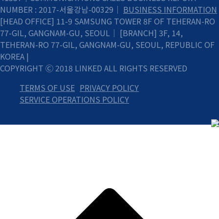
NUMBER : 2017-서울강남-00329｜
BUSINESS INFORMATION
[HEAD OFFICE] 11-9 SAMSUNG TOWER 8F OF TEHERAN-RO
77-GIL, GANGNAM-GU, SEOUL｜ [BRANCH] 3F, 14,
TEHERAN-RO 77-GIL, GANGNAM-GU, SEOUL, REPUBLIC OF
KOREA |
COPYRIGHT Ⓒ 2018 LINKED ALL RIGHTS RESERVED
TERMS OF USE
PRIVACY POLICY
SERVICE OPERATIONS POLICY